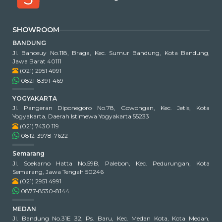
SHOWROOM
BANDUNG
Jl. Banceuy No.118, Braga, Kec. Sumur Bandung, Kota Bandung,
Jawa Barat 40111
(021) 2951 4991
0821-8391-469
YOGYAKARTA
Jl. Pangeran Diponegoro No.78, Gowongan, Kec. Jetis, Kota
Yogyakarta, Daerah Istimewa Yogyakarta 55233
(021) 7430 119
0812-3978-7622
Semarang
Jl. Soekarno Hatta No.59B, Palebon, Kec. Pedurungan, Kota
Semarang, Jawa Tengah 50246
(021) 2951 4991
0877-8530-8144
MEDAN
Jl. Bandung No.31E 32, Ps. Baru, Kec. Medan Kota, Kota Medan,