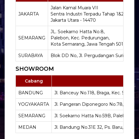
Jalan Kamal Muara VII
JAKARTA
Sentra Industri Terpadu Tahap 1&2 Blok J
Jakarta Utara - 14470
JL. Soekarno Hatta No.8,
SEMARANG
Palebon, Kec. Pedurungan,
Kota Semarang, Jawa Tengah 50199
SURABAYA
Blok DD No, Jl. Pergudangan Suri Mulia
SHOWROOM
Cabang
BANDUNG
Jl. Banceuy No.118, Braga, Kec. Sumur
YOGYAKARTA
Jl. Pangeran Diponegoro No.78, Gowong
SEMARANG
Jl. Soekarno Hatta No.59B, Palebon, 
MEDAN
Jl. Bandung No.31E 32, Ps. Baru, Kec.