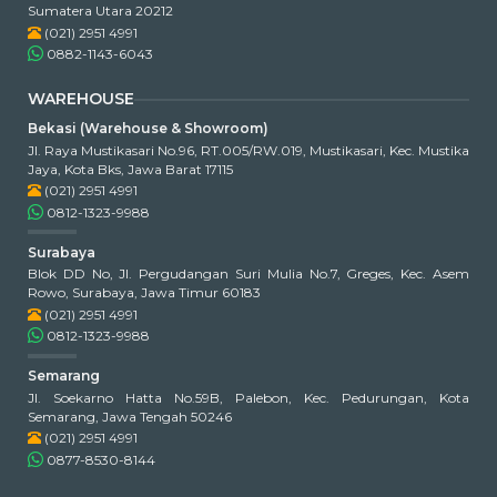
Sumatera Utara 20212
(021) 2951 4991
0882-1143-6043
WAREHOUSE
Bekasi (Warehouse & Showroom)
Jl. Raya Mustikasari No.96, RT.005/RW.019, Mustikasari, Kec. Mustika
Jaya, Kota Bks, Jawa Barat 17115
(021) 2951 4991
0812-1323-9988
Surabaya
Blok DD No, Jl. Pergudangan Suri Mulia No.7, Greges, Kec. Asem
Rowo, Surabaya, Jawa Timur 60183
(021) 2951 4991
0812-1323-9988
Semarang
Jl. Soekarno Hatta No.59B, Palebon, Kec. Pedurungan, Kota
Semarang, Jawa Tengah 50246
(021) 2951 4991
0877-8530-8144