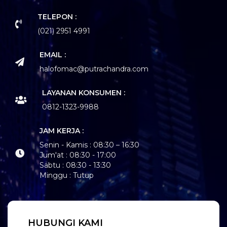
TELEPON :
(021) 2951 4991
EMAIL :
halofomac@putrachandra.com
LAYANAN KONSUMEN :
0812-1323-9988
JAM KERJA :
Senin - Kamis : 08:30 – 16:30
Jum'at : 08:30 - 17:00
Sabtu : 08:30 - 13:30
Minggu : Tutup
HUBUNGI KAMI