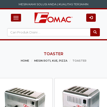
MESIN KAMI SOLUSI ANDA | KUALITAS TERJAMIN
Toggle
navigation
TOASTER
HOME
MESIN ROTI, KUE, PIZZA
TOASTER