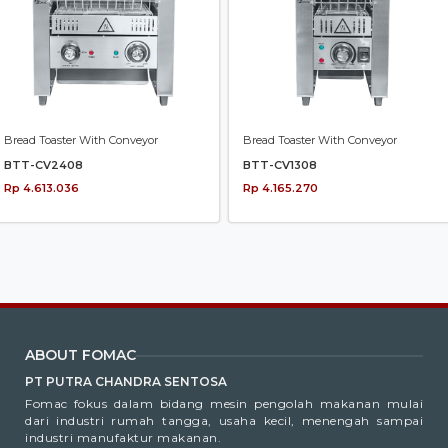
Bread Toaster With Conveyor
Bread Toaster With Conveyor
BTT-CV2408
BTT-CV1308
Rp 4.613.036
Rp 4.165.270
ABOUT FOMAC
PT PUTRA CHANDRA SENTOSA
Fomac fokus dalam bidang mesin pengolah makanan mulai
dari industri rumah tangga, usaha kecil, menengah sampai
industri manufaktur makanan.