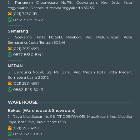
Jl. Pangeran Diponegoro No.78, Gowongan, Kec. Jetis, Kota
Yogyakarta, Daerah Istimewa Yogyakarta 55233
(021) 7430 119
0812-3978-7622
Semarang
Jl. Soekarno Hatta No.59B, Palebon, Kec. Pedurungan, Kota
Semarang, Jawa Tengah 50246
(021) 2951 4991
0877-8530-8144
MEDAN
Jl. Bandung No.31E 32, Ps. Baru, Kec. Medan Kota, Kota Medan,
Sumatera Utara 20212
(021) 2951 4991
0882-1143-6043
WAREHOUSE
Bekasi (Warehouse & Showroom)
Jl. Raya Mustikasari No.96, RT.005/RW.019, Mustikasari, Kec. Mustika
Jaya, Kota Bks, Jawa Barat 17115
(021) 2951 4991
0812-1323-9988