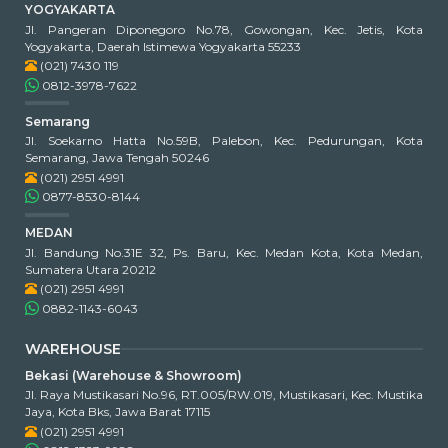
YOGYAKARTA
Jl. Pangeran Diponegoro No.78, Gowongan, Kec. Jetis, Kota
Yogyakarta, Daerah Istimewa Yogyakarta 55233
(021) 7430 119
0812-3978-7622
Semarang
Jl. Soekarno Hatta No.59B, Palebon, Kec. Pedurungan, Kota
Semarang, Jawa Tengah 50246
(021) 2951 4991
0877-8530-8144
MEDAN
Jl. Bandung No.31E 32, Ps. Baru, Kec. Medan Kota, Kota Medan,
Sumatera Utara 20212
(021) 2951 4991
0882-1143-6043
WAREHOUSE
Bekasi (Warehouse & Showroom)
Jl. Raya Mustikasari No.96, RT.005/RW.019, Mustikasari, Kec. Mustika
Jaya, Kota Bks, Jawa Barat 17115
(021) 2951 4991