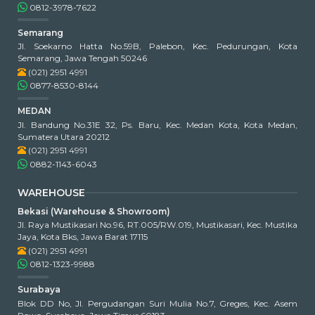
0812-3978-7622
Semarang
Jl. Soekarno Hatta No.59B, Palebon, Kec. Pedurungan, Kota
Semarang, Jawa Tengah 50246
(021) 2951 4991
0877-8530-8144
MEDAN
Jl. Bandung No.31E 32, Ps. Baru, Kec. Medan Kota, Kota Medan,
Sumatera Utara 20212
(021) 2951 4991
0882-1143-6043
WAREHOUSE
Bekasi (Warehouse & Showroom)
Jl. Raya Mustikasari No.96, RT.005/RW.019, Mustikasari, Kec. Mustika
Jaya, Kota Bks, Jawa Barat 17115
(021) 2951 4991
0812-1323-9988
Surabaya
Blok DD No, Jl. Pergudangan Suri Mulia No.7, Greges, Kec. Asem