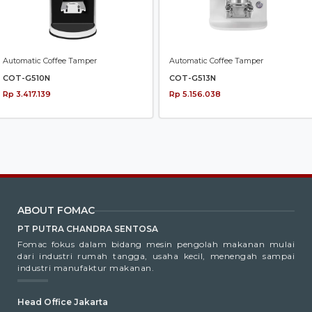
Automatic Coffee Tamper
Automatic Coffee Tamper
COT-G510N
COT-G513N
Rp 3.417.139
Rp 5.156.038
ABOUT FOMAC
PT PUTRA CHANDRA SENTOSA
Fomac fokus dalam bidang mesin pengolah makanan mulai
dari industri rumah tangga, usaha kecil, menengah sampai
industri manufaktur makanan.
Head Office Jakarta