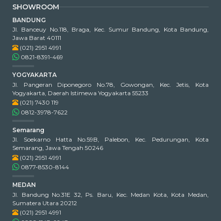
SHOWROOM
BANDUNG
Jl. Banceuy No.118, Braga, Kec. Sumur Bandung, Kota Bandung,
Jawa Barat 40111
(021) 2951 4991
0821-8391-469
YOGYAKARTA
Jl. Pangeran Diponegoro No.78, Gowongan, Kec. Jetis, Kota
Yogyakarta, Daerah Istimewa Yogyakarta 55233
(021) 7430 119
0812-3978-7622
Semarang
Jl. Soekarno Hatta No.59B, Palebon, Kec. Pedurungan, Kota
Semarang, Jawa Tengah 50246
(021) 2951 4991
0877-8530-8144
MEDAN
Jl. Bandung No.31E 32, Ps. Baru, Kec. Medan Kota, Kota Medan,
Sumatera Utara 20212
(021) 2951 4991