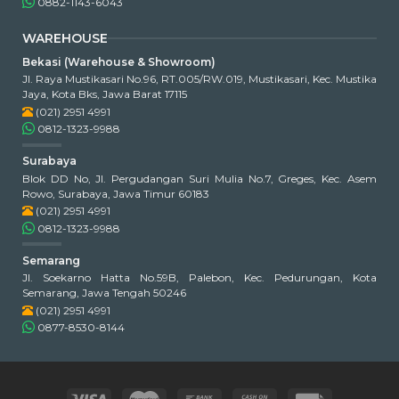
0882-1143-6043
WAREHOUSE
Bekasi (Warehouse & Showroom)
Jl. Raya Mustikasari No.96, RT.005/RW.019, Mustikasari, Kec. Mustika
Jaya, Kota Bks, Jawa Barat 17115
(021) 2951 4991
0812-1323-9988
Surabaya
Blok DD No, Jl. Pergudangan Suri Mulia No.7, Greges, Kec. Asem
Rowo, Surabaya, Jawa Timur 60183
(021) 2951 4991
0812-1323-9988
Semarang
Jl. Soekarno Hatta No.59B, Palebon, Kec. Pedurungan, Kota
Semarang, Jawa Tengah 50246
(021) 2951 4991
0877-8530-8144