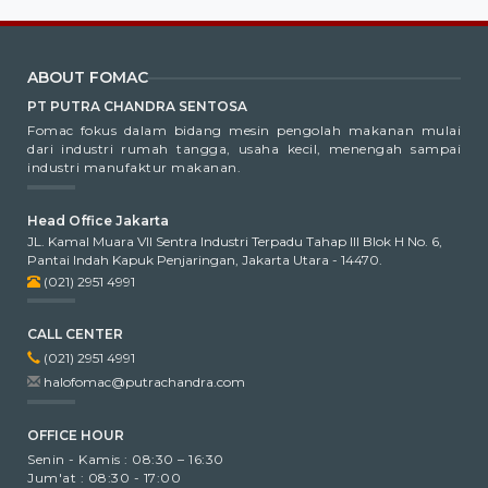
ABOUT FOMAC
PT PUTRA CHANDRA SENTOSA
Fomac fokus dalam bidang mesin pengolah makanan mulai
dari industri rumah tangga, usaha kecil, menengah sampai
industri manufaktur makanan.
Head Office Jakarta
JL. Kamal Muara VII Sentra Industri Terpadu Tahap III Blok H No. 6,
Pantai Indah Kapuk Penjaringan, Jakarta Utara - 14470.
(021) 2951 4991
CALL CENTER
(021) 2951 4991
halofomac@putrachandra.com
OFFICE HOUR
Senin - Kamis : 08:30 – 16:30
Jum'at : 08:30 - 17:00