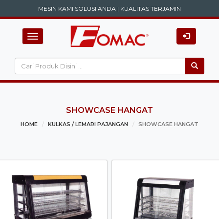
MESIN KAMI SOLUSI ANDA | KUALITAS TERJAMIN
Toggle
navigation
SHOWCASE HANGAT
HOME
KULKAS / LEMARI PAJANGAN
SHOWCASE HANGAT