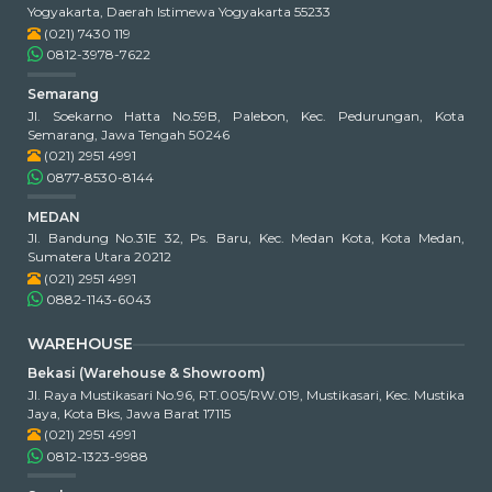
Yogyakarta, Daerah Istimewa Yogyakarta 55233
(021) 7430 119
0812-3978-7622
Semarang
Jl. Soekarno Hatta No.59B, Palebon, Kec. Pedurungan, Kota
Semarang, Jawa Tengah 50246
(021) 2951 4991
0877-8530-8144
MEDAN
Jl. Bandung No.31E 32, Ps. Baru, Kec. Medan Kota, Kota Medan,
Sumatera Utara 20212
(021) 2951 4991
0882-1143-6043
WAREHOUSE
Bekasi (Warehouse & Showroom)
Jl. Raya Mustikasari No.96, RT.005/RW.019, Mustikasari, Kec. Mustika
Jaya, Kota Bks, Jawa Barat 17115
(021) 2951 4991
0812-1323-9988