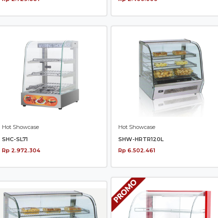
Hot Showcase
Hot Showcase
SHC-SL71
SHW-HRTR120L
Rp 2.972.304
Rp 6.502.461