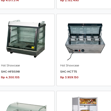
Rp 4.017.374
Rp 2.152.495
Hot Showcase
Hot Showcase
SHC-HFRS98
SHC-HCT75
Rp 4.300.105
Rp 3.959.150