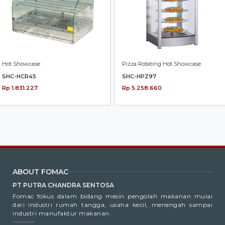
Hot Showcase
Pizza Rotating Hot Showcase
SHC-HCR45
SHC-HPZ97
Rp 1.831.227
Rp 5.258.660
ABOUT FOMAC
PT PUTRA CHANDRA SENTOSA
Fomac fokus dalam bidang mesin pengolah makanan mulai
dari industri rumah tangga, usaha kecil, menengah sampai
industri manufaktur makanan.