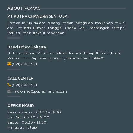
ABOUT FOMAC
PT PUTRA CHANDRA SENTOSA
Fomac fokus dalam bidang mesin pengolah makanan mulai
dari industri rumah tangga, usaha kecil, menengah sampai
industri manufaktur makanan.
Head Office Jakarta
JL. Kamal Muara VII Sentra Industri Terpadu Tahap III Blok H No. 6,
Pantai Indah Kapuk Penjaringan, Jakarta Utara - 14470.
(021) 2951 4991
CALL CENTER
(021) 2951 4991
halofomac@putrachandra.com
OFFICE HOUR
Senin - Kamis : 08:30 – 16:30
Jum'at : 08:30 - 17:00
Sabtu : 08:30 - 13:30
Minggu : Tutup