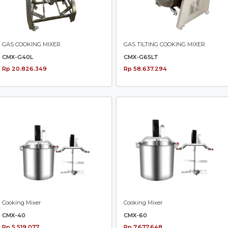
GAS COOKING MIXER
GAS TILTING COOKING MIXER
CMX-G40L
CMX-G65LT
Rp 20.826.349
Rp 58.637.294
Cooking Mixer
Cooking Mixer
CMX-40
CMX-60
Rp 5.519.077
Rp 7.677.648