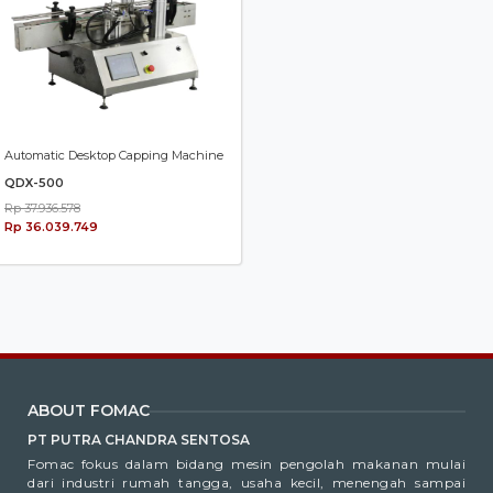
Automatic Desktop Capping Machine
QDX-500
Rp 37.936.578
Rp 36.039.749
ABOUT FOMAC
PT PUTRA CHANDRA SENTOSA
Fomac fokus dalam bidang mesin pengolah makanan mulai
dari industri rumah tangga, usaha kecil, menengah sampai