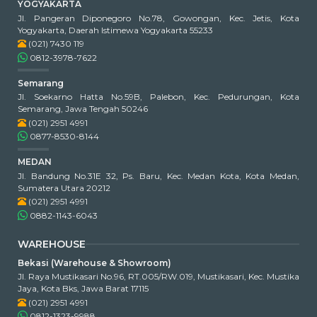
YOGYAKARTA
Jl. Pangeran Diponegoro No.78, Gowongan, Kec. Jetis, Kota
Yogyakarta, Daerah Istimewa Yogyakarta 55233
(021) 7430 119
0812-3978-7622
Semarang
Jl. Soekarno Hatta No.59B, Palebon, Kec. Pedurungan, Kota
Semarang, Jawa Tengah 50246
(021) 2951 4991
0877-8530-8144
MEDAN
Jl. Bandung No.31E 32, Ps. Baru, Kec. Medan Kota, Kota Medan,
Sumatera Utara 20212
(021) 2951 4991
0882-1143-6043
WAREHOUSE
Bekasi (Warehouse & Showroom)
Jl. Raya Mustikasari No.96, RT.005/RW.019, Mustikasari, Kec. Mustika
Jaya, Kota Bks, Jawa Barat 17115
(021) 2951 4991
0812-1323-9988