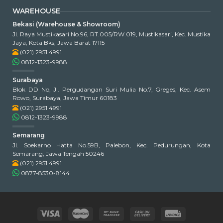
WAREHOUSE
Bekasi (Warehouse & Showroom)
Jl. Raya Mustikasari No.96, RT.005/RW.019, Mustikasari, Kec. Mustika
Jaya, Kota Bks, Jawa Barat 17115
(021) 2951 4991
0812-1323-9988
Surabaya
Blok DD No, Jl. Pergudangan Suri Mulia No.7, Greges, Kec. Asem
Rowo, Surabaya, Jawa Timur 60183
(021) 2951 4991
0812-1323-9988
Semarang
Jl. Soekarno Hatta No.59B, Palebon, Kec. Pedurungan, Kota
Semarang, Jawa Tengah 50246
(021) 2951 4991
0877-8530-8144