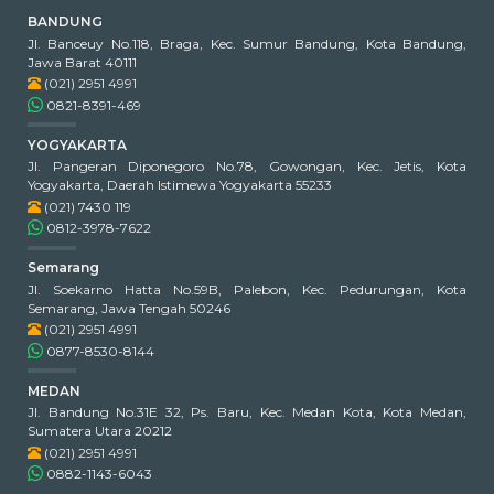
BANDUNG
Jl. Banceuy No.118, Braga, Kec. Sumur Bandung, Kota Bandung,
Jawa Barat 40111
(021) 2951 4991
0821-8391-469
YOGYAKARTA
Jl. Pangeran Diponegoro No.78, Gowongan, Kec. Jetis, Kota
Yogyakarta, Daerah Istimewa Yogyakarta 55233
(021) 7430 119
0812-3978-7622
Semarang
Jl. Soekarno Hatta No.59B, Palebon, Kec. Pedurungan, Kota
Semarang, Jawa Tengah 50246
(021) 2951 4991
0877-8530-8144
MEDAN
Jl. Bandung No.31E 32, Ps. Baru, Kec. Medan Kota, Kota Medan,
Sumatera Utara 20212
(021) 2951 4991
0882-1143-6043