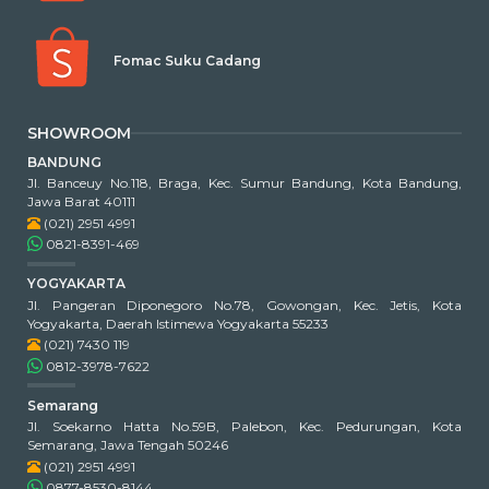
Fomac Suku Cadang
SHOWROOM
BANDUNG
Jl. Banceuy No.118, Braga, Kec. Sumur Bandung, Kota Bandung,
Jawa Barat 40111
(021) 2951 4991
0821-8391-469
YOGYAKARTA
Jl. Pangeran Diponegoro No.78, Gowongan, Kec. Jetis, Kota
Yogyakarta, Daerah Istimewa Yogyakarta 55233
(021) 7430 119
0812-3978-7622
Semarang
Jl. Soekarno Hatta No.59B, Palebon, Kec. Pedurungan, Kota
Semarang, Jawa Tengah 50246
(021) 2951 4991
0877-8530-8144