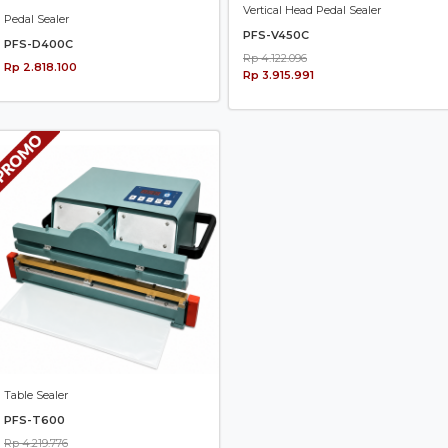
Vertical Head Pedal Sealer
Pedal Sealer
PFS-V450C
PFS-D400C
Rp 4.122.096
Rp 2.818.100
Rp 3.915.991
Table Sealer
PFS-T600
Rp 4.219.776