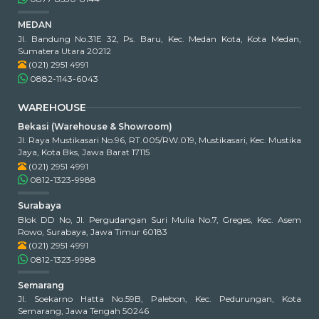
MEDAN
Jl. Bandung No.31E 32, Ps. Baru, Kec. Medan Kota, Kota Medan,
Sumatera Utara 20212
(021) 2951 4991
0882-1143-6043
WAREHOUSE
Bekasi (Warehouse & Showroom)
Jl. Raya Mustikasari No.96, RT.005/RW.019, Mustikasari, Kec. Mustika
Jaya, Kota Bks, Jawa Barat 17115
(021) 2951 4991
0812-1323-9988
Surabaya
Blok DD No, Jl. Pergudangan Suri Mulia No.7, Greges, Kec. Asem
Rowo, Surabaya, Jawa Timur 60183
(021) 2951 4991
0812-1323-9988
Semarang
Jl. Soekarno Hatta No.59B, Palebon, Kec. Pedurungan, Kota
Semarang, Jawa Tengah 50246