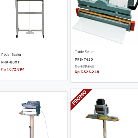
Table Sealer
Pedal Sealer
PFS-T450
FRP-800T
Rp 3.711.840
Rp 1.072.894
Rp 3.526.248