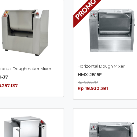
Horizontal Dough Mixer
izontal Doughmaker Mixer
HMX-JB15F
-J7
Rp 19.926.717
.257.137
Rp 18.930.381