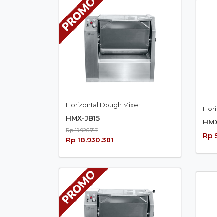
Horizontal Dough Mixer
Hor
HMX-JB15
HMX
Rp 19.926.717
Rp 5
Rp 18.930.381