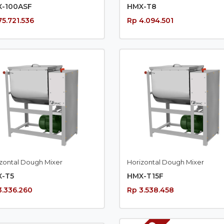
-100ASF
HMX-T8
75.721.536
Rp 4.094.501
zontal Dough Mixer
Horizontal Dough Mixer
-T5
HMX-T15F
3.336.260
Rp 3.538.458