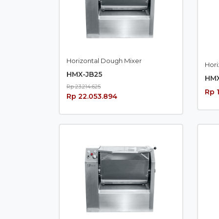
Horizontal Dough Mixer
Hori
HMX-JB25
HMX
Rp 23.214.625
Rp 
Rp 22.053.894