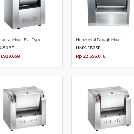
zontal Mixer Flat Type
Horizontal Dough Mixer
-50BF
HMX-JB25F
11.929.658
Rp 23.556.016