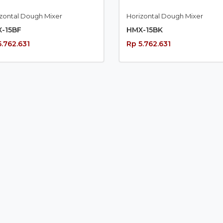
zontal Dough Mixer
Horizontal Dough Mixer
-15BF
HMX-15BK
5.762.631
Rp 5.762.631