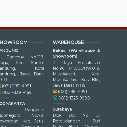
SHOWROOM
WAREHOUSE
ANDUNG
Bekasi (Warehouse &
Showroom)
l. Banceuy No.118,
raga, Kec. Sumur
Jl. Raya Mustikasari
Bandung, Kota
No.96, RT.005/RW.019,
andung, Jawa Barat
Mustikasari, Kec.
0111
Mustika Jaya, Kota Bks,
Jawa Barat 17115
(021) 2951 4991
(021) 2951 4991
0821-8391-469
0812-1323-9988
OGYAKARTA
Surabaya
Jl. Pangeran
iponegoro No.78,
Blok DD No, Jl.
owongan, Kec. Jetis,
Pergudangan Suri
ota Yogyakarta,
Mulia No.7, Greges,