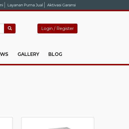
mi
Layanan Purna Jual
Aktivasi Garansi
Login / Register
EWS
GALLERY
BLOG