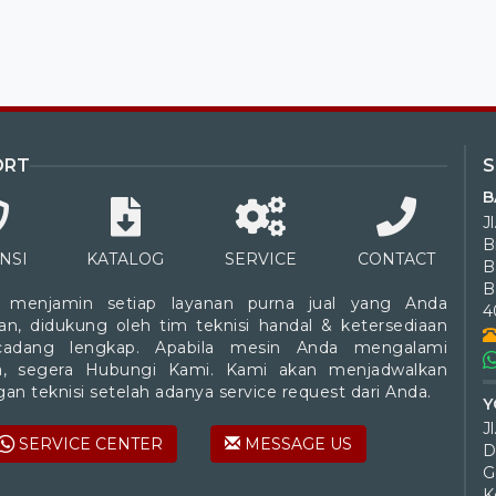
ORT
B
J
B
NSI
KATALOG
SERVICE
CONTACT
B
 menjamin setiap layanan purna jual yang Anda
4
an, didukung oleh tim teknisi handal & ketersediaan
cadang lengkap. Apabila mesin Anda mengalami
a, segera Hubungi Kami. Kami akan menjadwalkan
an teknisi setelah adanya service request dari Anda.
Y
SERVICE CENTER
MESSAGE US
D
G
K