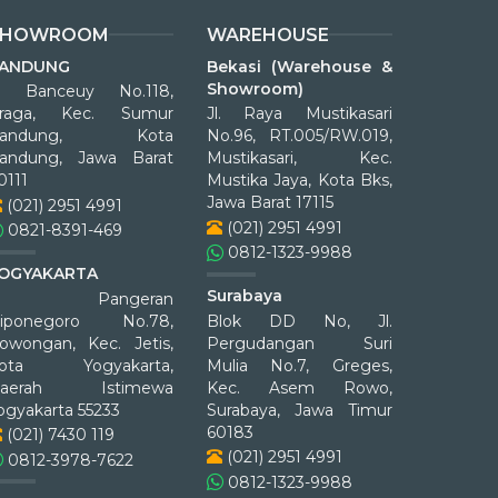
SHOWROOM
WAREHOUSE
ANDUNG
Bekasi (Warehouse &
Showroom)
l. Banceuy No.118,
raga, Kec. Sumur
Jl. Raya Mustikasari
Bandung, Kota
No.96, RT.005/RW.019,
andung, Jawa Barat
Mustikasari, Kec.
0111
Mustika Jaya, Kota Bks,
Jawa Barat 17115
(021) 2951 4991
(021) 2951 4991
0821-8391-469
0812-1323-9988
OGYAKARTA
Surabaya
Jl. Pangeran
iponegoro No.78,
Blok DD No, Jl.
owongan, Kec. Jetis,
Pergudangan Suri
ota Yogyakarta,
Mulia No.7, Greges,
aerah Istimewa
Kec. Asem Rowo,
ogyakarta 55233
Surabaya, Jawa Timur
60183
(021) 7430 119
(021) 2951 4991
0812-3978-7622
0812-1323-9988