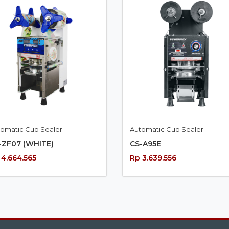
tomatic Cup Sealer
Automatic Cup Sealer
-ZF07 (WHITE)
CS-A95E
 4.664.565
Rp 3.639.556