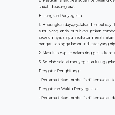
2. Pastikan shaft/besi sudah terpasang d
sudah dipasang erat
B. Langkah Penyegelan
1. Hubungkan daya,nyalakan tombol daya,l
suhu yang anda butuhkan (tekan tombol
sebelumnya,lampu indikator merah akan
hangat ,sehingga lampu indikator yang di
2. Masukan cup ke dalam ring gelas ,kemu
3. Setelah selesai menyegel tarik ring gel
Pengatur Penghitung :
- Pertama tekan tombol "set" kemudian t
Pengaturan Waktu Penyegelan :
- Pertama tekan tombol "set" kemudian d