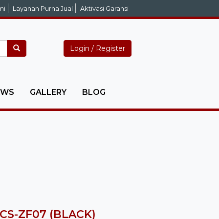
mi
Layanan Purna Jual
Aktivasi Garansi
Login / Register
EWS
GALLERY
BLOG
CS-ZF07 (BLACK)