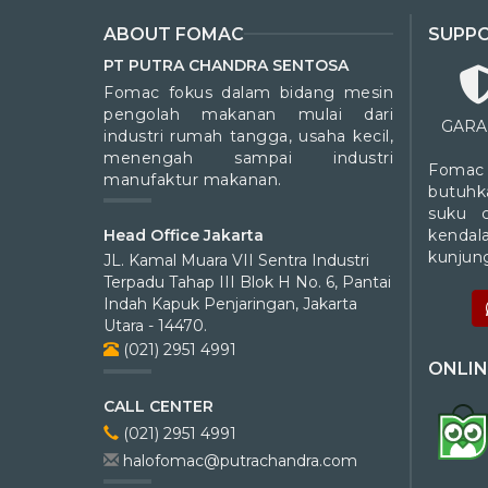
ABOUT FOMAC
SUPP
PT PUTRA CHANDRA SENTOSA
Fomac fokus dalam bidang mesin
pengolah makanan mulai dari
GARA
industri rumah tangga, usaha kecil,
menengah sampai industri
Fomac
manufaktur makanan.
butuhk
suku 
kendal
Head Office Jakarta
kunjung
JL. Kamal Muara VII Sentra Industri
Terpadu Tahap III Blok H No. 6, Pantai
Indah Kapuk Penjaringan, Jakarta
Utara - 14470.
(021) 2951 4991
ONLIN
CALL CENTER
(021) 2951 4991
halofomac@putrachandra.com