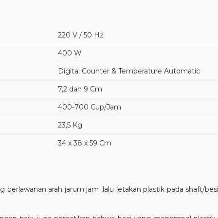
220 V / 50 Hz
400 W
Digital Counter & Temperature Automatic
7,2 dan 9 Cm
400-700 Cup/Jam
23,5 Kg
34 x 38 x 59 Cm
berlawanan arah jarum jam ,lalu letakan plastik pada shaft/bes