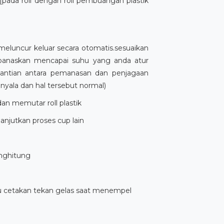
[pada roll dengan roll pembuangan plastik
meluncur keluar secara otomatis.sesuaikan
ipanaskan mencapai suhu yang anda atur
gantian antara pemanasan dan penjagaan
yala dan hal tersebut normal)
an memutar roll plastik
lanjutkan proses cup lain
enghitung
tu cetakan tekan gelas saat menempel