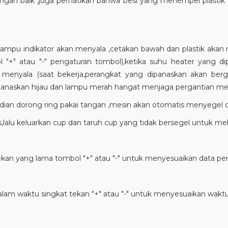
engan baik ,juga perhatikan bahwa besi yang menempel plastik 
ampu indikator akan menyala ,cetakan bawah dan plastik akan 
 "+" atau "-" pengaturan tombol),ketika suhu heater yang d
 menyala (saat bekerja,perangkat yang dipanaskan akan ber
panaskan hijau dan lampu merah hangat menjaga pergantian men
dian dorong ring pakai tangan ,mesin akan otomatis menyegel d
as,lalu keluarkan cup dan taruh cup yang tidak bersegel untuk me
ekan yang lama tombol "+" atau "-" untuk menyesuaikan data p
alam waktu singkat tekan "+" atau "-" untuk menyesuaikan wak