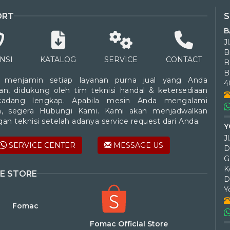
ORT
B
J
B
NSI
KATALOG
SERVICE
CONTACT
B
 menjamin setiap layanan purna jual yang Anda
4
an, didukung oleh tim teknisi handal & ketersediaan
cadang lengkap. Apabila mesin Anda mengalami
a, segera Hubungi Kami. Kami akan menjadwalkan
an teknisi setelah adanya service request dari Anda.
Y
SERVICE CENTER
MESSAGE US
D
G
K
E STORE
D
Y
Fomac
Fomac Official Store