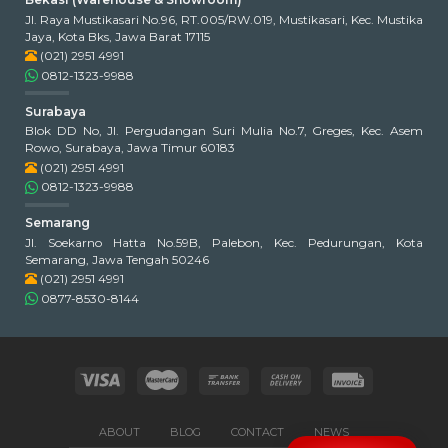
Jl. Raya Mustikasari No.96, RT.005/RW.019, Mustikasari, Kec. Mustika
Jaya, Kota Bks, Jawa Barat 17115
(021) 2951 4991
0812-1323-9988
Surabaya
Blok DD No, Jl. Pergudangan Suri Mulia No.7, Greges, Kec. Asem
Rowo, Surabaya, Jawa Timur 60183
(021) 2951 4991
0812-1323-9988
Semarang
Jl. Soekarno Hatta No.59B, Palebon, Kec. Pedurungan, Kota
Semarang, Jawa Tengah 50246
(021) 2951 4991
0877-8530-8144
ABOUT
BLOG
CONTACT
NEWS