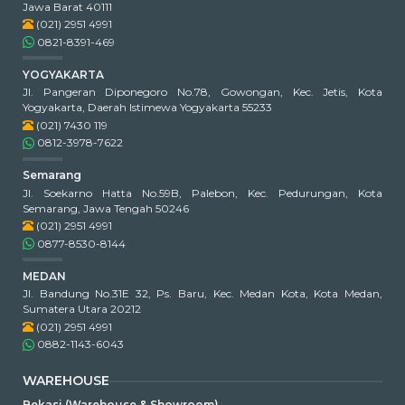
Jawa Barat 40111
(021) 2951 4991
0821-8391-469
YOGYAKARTA
Jl. Pangeran Diponegoro No.78, Gowongan, Kec. Jetis, Kota
Yogyakarta, Daerah Istimewa Yogyakarta 55233
(021) 7430 119
0812-3978-7622
Semarang
Jl. Soekarno Hatta No.59B, Palebon, Kec. Pedurungan, Kota
Semarang, Jawa Tengah 50246
(021) 2951 4991
0877-8530-8144
MEDAN
Jl. Bandung No.31E 32, Ps. Baru, Kec. Medan Kota, Kota Medan,
Sumatera Utara 20212
(021) 2951 4991
0882-1143-6043
WAREHOUSE
Bekasi (Warehouse & Showroom)