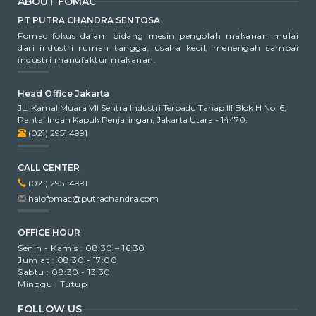
ABOUT FOMAC
PT PUTRA CHANDRA SENTOSA
Fomac fokus dalam bidang mesin pengolah makanan mulai
dari industri rumah tangga, usaha kecil, menengah sampai
industri manufaktur makanan.
Head Office Jakarta
JL. Kamal Muara VII Sentra Industri Terpadu Tahap III Blok H No. 6,
Pantai Indah Kapuk Penjaringan, Jakarta Utara - 14470.
(021) 2951 4991
CALL CENTER
(021) 2951 4991
halofomac@putrachandra.com
OFFICE HOUR
Senin - Kamis : 08:30 – 16:30
Jum'at : 08:30 - 17:00
Sabtu : 08:30 - 13:30
Minggu : Tutup
FOLLOW US