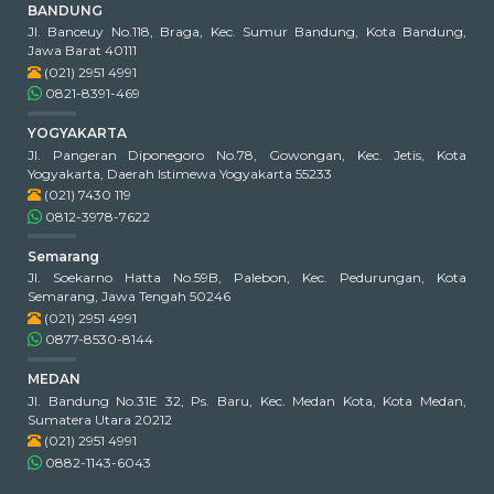
BANDUNG
Jl. Banceuy No.118, Braga, Kec. Sumur Bandung, Kota Bandung,
Jawa Barat 40111
(021) 2951 4991
0821-8391-469
YOGYAKARTA
Jl. Pangeran Diponegoro No.78, Gowongan, Kec. Jetis, Kota
Yogyakarta, Daerah Istimewa Yogyakarta 55233
(021) 7430 119
0812-3978-7622
Semarang
Jl. Soekarno Hatta No.59B, Palebon, Kec. Pedurungan, Kota
Semarang, Jawa Tengah 50246
(021) 2951 4991
0877-8530-8144
MEDAN
Jl. Bandung No.31E 32, Ps. Baru, Kec. Medan Kota, Kota Medan,
Sumatera Utara 20212
(021) 2951 4991
0882-1143-6043