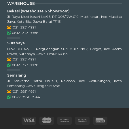
WAREHOUSE
Bekasi (Warehouse & Showroom)
Jl. Raya Mustikasari No.96, RT.005/RW.019, Mustikasari, Kec. Mustika
Jaya, Kota Bks, Jawa Barat 17115
(021) 2951 4991
0812-1323-9988
Surabaya
Blok DD No, Jl. Pergudangan Suri Mulia No.7, Greges, Kec. Asem
Rowo, Surabaya, Jawa Timur 60183
(021) 2951 4991
0812-1323-9988
Semarang
Jl. Soekarno Hatta No.59B, Palebon, Kec. Pedurungan, Kota
Semarang, Jawa Tengah 50246
(021) 2951 4991
0877-8530-8144