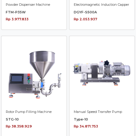
Powder Dispenser Machine
Electromagnetic Induction Capper
FTM-P35W
DGYF-S500A
Rp 3.977.833
Rp 2.053.937
Rotor Pump Filling Machine
Manual Speed Transfer Pump
STG-10
Type-10
Rp 38.358.929
Rp 34.871.753