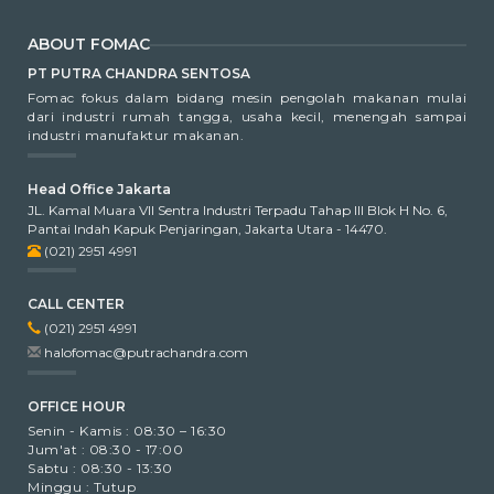
ABOUT FOMAC
PT PUTRA CHANDRA SENTOSA
Fomac fokus dalam bidang mesin pengolah makanan mulai
dari industri rumah tangga, usaha kecil, menengah sampai
industri manufaktur makanan.
Head Office Jakarta
JL. Kamal Muara VII Sentra Industri Terpadu Tahap III Blok H No. 6,
Pantai Indah Kapuk Penjaringan, Jakarta Utara - 14470.
(021) 2951 4991
CALL CENTER
(021) 2951 4991
halofomac@putrachandra.com
OFFICE HOUR
Senin - Kamis : 08:30 – 16:30
Jum'at : 08:30 - 17:00
Sabtu : 08:30 - 13:30
Minggu : Tutup