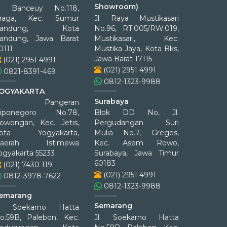
Showroom)
l. Banceuy No.118,
raga, Kec. Sumur
Jl. Raya Mustikasari
Bandung, Kota
No.96, RT.005/RW.019,
andung, Jawa Barat
Mustikasari, Kec.
0111
Mustika Jaya, Kota Bks,
Jawa Barat 17115
(021) 2951 4991
(021) 2951 4991
0821-8391-469
0812-1323-9988
OGYAKARTA
Surabaya
Jl. Pangeran
iponegoro No.78,
Blok DD No, Jl.
owongan, Kec. Jetis,
Pergudangan Suri
ota Yogyakarta,
Mulia No.7, Greges,
aerah Istimewa
Kec. Asem Rowo,
ogyakarta 55233
Surabaya, Jawa Timur
60183
(021) 7430 119
(021) 2951 4991
0812-3978-7622
0812-1323-9988
emarang
Semarang
l. Soekarno Hatta
o.59B, Palebon, Kec.
Jl. Soekarno Hatta