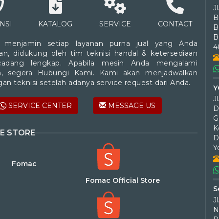
J
B
NSI
KATALOG
SERVICE
CONTACT
B
 menjamin setiap layanan purna jual yang Anda
4
an, didukung oleh tim teknisi handal & ketersediaan
cadang lengkap. Apabila mesin Anda mengalami
a, segera Hubungi Kami. Kami akan menjadwalkan
an teknisi setelah adanya service request dari Anda.
Y
SERVICE CENTER
MESSAGE US
D
G
K
E STORE
D
Y
Fomac
Fomac Official Store
S
J
N