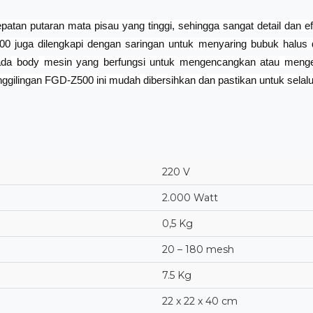
atan putaran mata pisau yang tinggi, sehingga sangat detail dan 
00 juga dilengkapi dengan saringan untuk menyaring bubuk halu
pada body mesin yang berfungsi untuk mengencangkan atau meng
ggilingan FGD-Z500 ini mudah dibersihkan dan pastikan untuk sela
220 V
2.000 Watt
0,5 Kg
20 – 180 mesh
7.5 Kg
22 x 22 x 40 cm