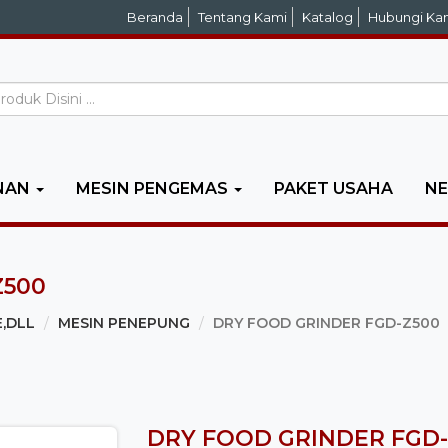
Beranda
Tentang Kami
Katalog
Hubungi Ka
NAN
MESIN PENGEMAS
PAKET USAHA
N
Z500
E,DLL
MESIN PENEPUNG
DRY FOOD GRINDER FGD-Z500
DRY FOOD GRINDER FGD-