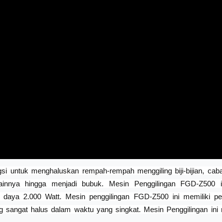
i untuk menghaluskan rempah-rempah menggiling biji-bijian, cabai 
ainnya hingga menjadi bubuk. Mesin Penggilingan FGD-Z500 i
 daya 2.000 Watt. Mesin penggilingan FGD-Z500 ini memiliki p
 sangat halus dalam waktu yang singkat. Mesin Penggilingan in