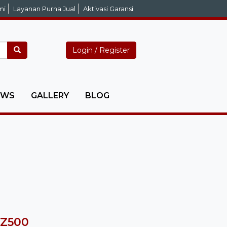
mi
Layanan Purna Jual
Aktivasi Garansi
Login / Register
EWS
GALLERY
BLOG
Z500