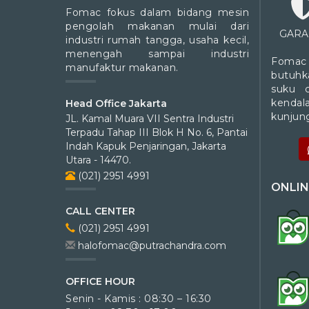
Fomac fokus dalam bidang mesin
pengolah makanan mulai dari
GARA
industri rumah tangga, usaha kecil,
menengah sampai industri
Fomac
manufaktur makanan.
butuhk
suku 
kendal
Head Office Jakarta
kunjung
JL. Kamal Muara VII Sentra Industri
Terpadu Tahap III Blok H No. 6, Pantai
Indah Kapuk Penjaringan, Jakarta
Utara - 14470.
(021) 2951 4991
ONLIN
CALL CENTER
(021) 2951 4991
halofomac@putrachandra.com
OFFICE HOUR
Senin - Kamis : 08:30 – 16:30