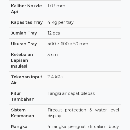
Kaliber Nozzle
1.03 mm
Api
Kapasitas Tray
4 Kg per tray
Jumlah Tray
12 pcs
Ukuran Tray
400 × 600 × 50 mm
Ketebalan
3 cm
Lapisan
Insulasi
Tekanan Input
? 4 kPa
Air
Fitur
Tangki air dapat dilepas
Tambahan
Sistem
Fireout protection & water level
Keamanan
display
Rangka
4 rangka penguat di dalam body