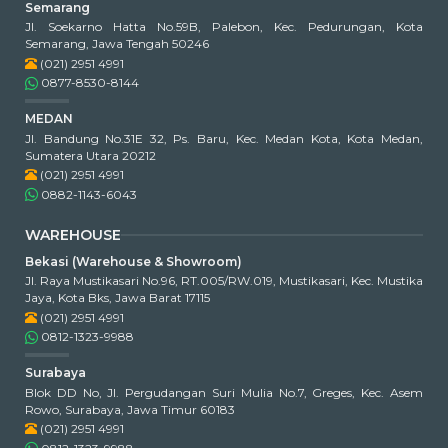
Semarang
Jl. Soekarno Hatta No.59B, Palebon, Kec. Pedurungan, Kota
Semarang, Jawa Tengah 50246
(021) 2951 4991
0877-8530-8144
MEDAN
Jl. Bandung No.31E 32, Ps. Baru, Kec. Medan Kota, Kota Medan,
Sumatera Utara 20212
(021) 2951 4991
0882-1143-6043
WAREHOUSE
Bekasi (Warehouse & Showroom)
Jl. Raya Mustikasari No.96, RT.005/RW.019, Mustikasari, Kec. Mustika
Jaya, Kota Bks, Jawa Barat 17115
(021) 2951 4991
0812-1323-9988
Surabaya
Blok DD No, Jl. Pergudangan Suri Mulia No.7, Greges, Kec. Asem
Rowo, Surabaya, Jawa Timur 60183
(021) 2951 4991