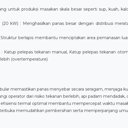
cang untuk produksi masakan skala besar seperti sup, kuah, kal
gi (20 kW) : Menghasilkan panas besar dengan distribusi mer
: Struktur berlapis membantu menciptakan area pemanasan luas, 
 Katup pelepas tekanan manual, Katup pelepas tekanan otomat
lebih (overtemperature)
ubular memastikan panas menyebar secara seragam, menjaga kual
gi operator dari risiko tekanan berlebih, api padam mendadak,
 efisiensi termal optimal membantu mempercepat waktu masak
sain terbuka memudahkan pembersihan serta memperpanjang umu