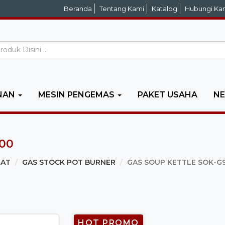
Beranda
Tentang Kami
Katalog
Hubungi Ka
NAN
MESIN PENGEMAS
PAKET USAHA
N
00
GAT
GAS STOCK POT BURNER
GAS SOUP KETTLE SOK-G
HOT PROMO