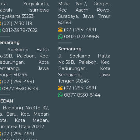
ota Yogyakarta,
Mulia No.7, Greges,
aerah Istimewa
Kec. Asem Rowo,
ogyakarta 55233
Surabaya, Jawa Timur
60183
(021) 7430 119
(021) 2951 4991
0812-3978-7622
0812-1323-9988
emarang
Semarang
l. Soekarno Hatta
o.59B, Palebon, Kec.
Jl. Soekarno Hatta
edurungan, Kota
No.59B, Palebon, Kec.
Semarang, Jawa
Pedurungan, Kota
engah 50246
Semarang, Jawa
Tengah 50246
(021) 2951 4991
(021) 2951 4991
0877-8530-8144
0877-8530-8144
EDAN
l. Bandung No.31E 32,
s. Baru, Kec. Medan
ota, Kota Medan,
umatera Utara 20212
(021) 2951 4991