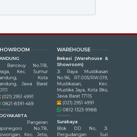
SHOWROOM
WAREHOUSE
ANDUNG
Bekasi (Warehouse &
Showroom)
l. Banceuy No.118,
raga, Kec. Sumur
Jl. Raya Mustikasari
Bandung, Kota
No.96, RT.005/RW.019,
andung, Jawa Barat
Mustikasari, Kec.
0111
Mustika Jaya, Kota Bks,
Jawa Barat 17115
(021) 2951 4991
(021) 2951 4991
0821-8391-469
0812-1323-9988
OGYAKARTA
Surabaya
Jl. Pangeran
iponegoro No.78,
Blok DD No, Jl.
owongan, Kec. Jetis,
Pergudangan Suri