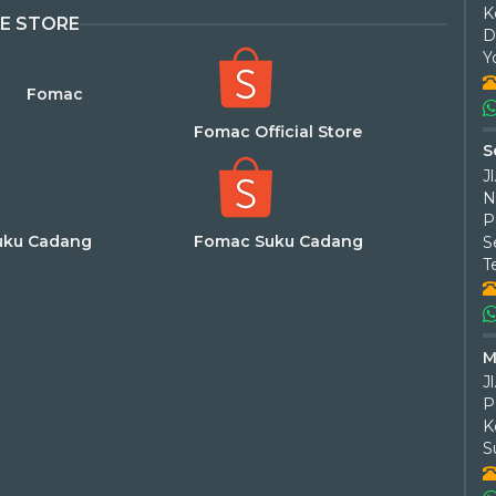
K
E STORE
D
Y
Fomac
Fomac Official Store
S
J
N
P
uku Cadang
Fomac Suku Cadang
T
M
J
P
K
S