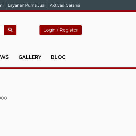
mi
Layanan Purna Jual
Aktivasi Garansi
Login / Register
EWS
GALLERY
BLOG
900