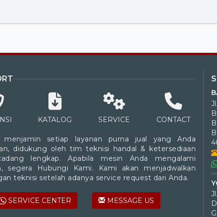
ORT
B
J
B
NSI
KATALOG
SERVICE
CONTACT
B
 menjamin setiap layanan purna jual yang Anda
4
an, didukung oleh tim teknisi handal & ketersediaan
cadang lengkap. Apabila mesin Anda mengalami
a, segera Hubungi Kami. Kami akan menjadwalkan
an teknisi setelah adanya service request dari Anda.
Y
SERVICE CENTER
MESSAGE US
D
G