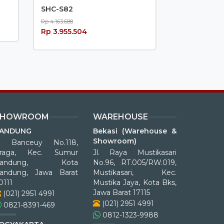
SHC-S82
Rp 4.163.688
Rp 3.955.504
SHOWROOM
WAREHOUSE
ANDUNG
Bekasi (Warehouse &
Showroom)
l. Banceuy No.118,
raga, Kec. Sumur
Jl. Raya Mustikasari
Bandung, Kota
No.96, RT.005/RW.019,
andung, Jawa Barat
Mustikasari, Kec.
0111
Mustika Jaya, Kota Bks,
Jawa Barat 17115
(021) 2951 4991
(021) 2951 4991
0821-8391-469
0812-1323-9988