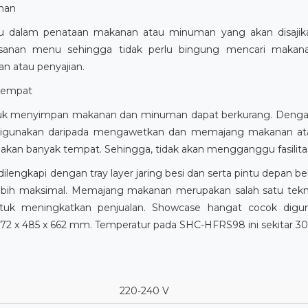
man
 dalam penataan makanan atau minuman yang akan disajikan
anan menu sehingga tidak perlu bingung mencari makan
 atau penyajian.
 tempat
ntuk menyimpan makanan dan minuman dapat berkurang. Dengan 
n digunakan daripada mengawetkan dan memajang makanan at
an banyak tempat. Sehingga, tidak akan mengganggu fasilitas 
gkapi dengan tray layer jaring besi dan serta pintu depan be
ih maksimal. Memajang makanan merupakan salah satu teknik 
uk meningkatkan penjualan. Showcase hangat cocok digun
2 x 485 x 662 mm. Temperatur pada SHC-HFRS98 ini sekitar 30
220-240 V