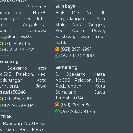
OGYAKARTA
Surabaya
Jl. Pangeran
iponegoro No.78,
Blok DD No, Jl.
owongan, Kec. Jetis,
Pergudangan Suri
ota Yogyakarta,
Mulia No.7, Greges,
aerah Istimewa
Kec. Asem Rowo,
ogyakarta 55233
Surabaya, Jawa Timur
60183
(021) 7430 119
(021) 2951 4991
0812-3978-7622
0812-1323-9988
emarang
Semarang
l. Soekarno Hatta
o.59B, Palebon, Kec.
Jl. Soekarno Hatta
edurungan, Kota
No.59B, Palebon, Kec.
Semarang, Jawa
Pedurungan, Kota
engah 50246
Semarang, Jawa
Tengah 50246
(021) 2951 4991
(021) 2951 4991
0877-8530-8144
0877-8530-8144
EDAN
l. Bandung No.31E 32,
s. Baru, Kec. Medan