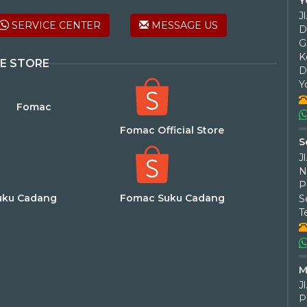
Y
SERVICE CENTER
MESSAGE US
D
G
K
E STORE
D
Y
Fomac
Fomac Official Store
S
J
N
P
uku Cadang
Fomac Suku Cadang
T
M
J
P