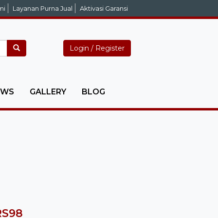
mi
Layanan Purna Jual
Aktivasi Garansi
Login / Register
EWS
GALLERY
BLOG
RS98