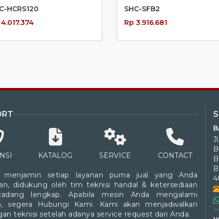
C-HCRS120
SHC-SFB2
 4.017.374
Rp 3.916.681
ORT
B
J
B
NSI
KATALOG
SERVICE
CONTACT
B
 menjamin setiap layanan purna jual yang Anda
4
an, didukung oleh tim teknisi handal & ketersediaan
cadang lengkap. Apabila mesin Anda mengalami
a, segera Hubungi Kami. Kami akan menjadwalkan
an teknisi setelah adanya service request dari Anda.