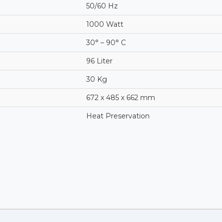
50/60 Hz
1000 Watt
30° – 90° C
96 Liter
30 Kg
672 x 485 x 662 mm
Heat Preservation