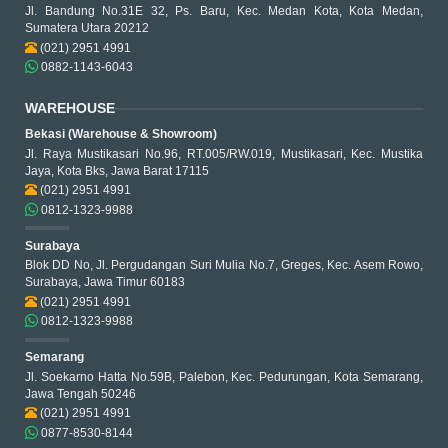
Jl. Bandung No.31E 32, Ps. Baru, Kec. Medan Kota, Kota Medan,
Sumatera Utara 20212
(021) 2951 4991
0882-1143-6043
WAREHOUSE
Bekasi (Warehouse & Showroom)
Jl. Raya Mustikasari No.96, RT.005/RW.019, Mustikasari, Kec. Mustika
Jaya, Kota Bks, Jawa Barat 17115
(021) 2951 4991
0812-1323-9988
Surabaya
Blok DD No, Jl. Pergudangan Suri Mulia No.7, Greges, Kec. Asem Rowo,
Surabaya, Jawa Timur 60183
(021) 2951 4991
0812-1323-9988
Semarang
Jl. Soekarno Hatta No.59B, Palebon, Kec. Pedurungan, Kota Semarang,
Jawa Tengah 50246
(021) 2951 4991
0877-8530-8144