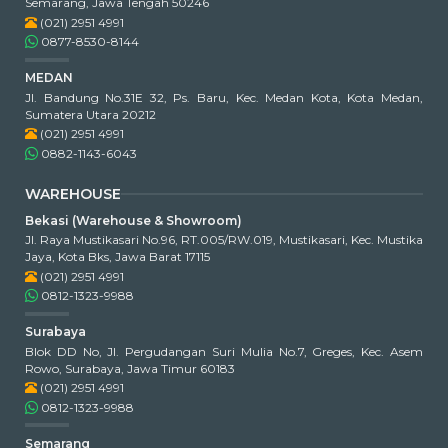
Semarang, Jawa Tengah 50246
(021) 2951 4991
0877-8530-8144
MEDAN
Jl. Bandung No.31E 32, Ps. Baru, Kec. Medan Kota, Kota Medan,
Sumatera Utara 20212
(021) 2951 4991
0882-1143-6043
WAREHOUSE
Bekasi (Warehouse & Showroom)
Jl. Raya Mustikasari No.96, RT.005/RW.019, Mustikasari, Kec. Mustika
Jaya, Kota Bks, Jawa Barat 17115
(021) 2951 4991
0812-1323-9988
Surabaya
Blok DD No, Jl. Pergudangan Suri Mulia No.7, Greges, Kec. Asem
Rowo, Surabaya, Jawa Timur 60183
(021) 2951 4991
0812-1323-9988
Semarang