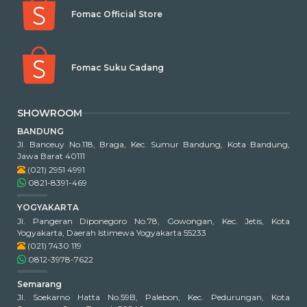
Fomac Official Store
Fomac Suku Cadang
SHOWROOM
BANDUNG
Jl. Banceuy No.118, Braga, Kec. Sumur Bandung, Kota Bandung,
Jawa Barat 40111
(021) 2951 4991
0821-8391-469
YOGYAKARTA
Jl. Pangeran Diponegoro No.78, Gowongan, Kec. Jetis, Kota
Yogyakarta, Daerah Istimewa Yogyakarta 55233
(021) 7430 119
0812-3978-7622
Semarang
Jl. Soekarno Hatta No.59B, Palebon, Kec. Pedurungan, Kota