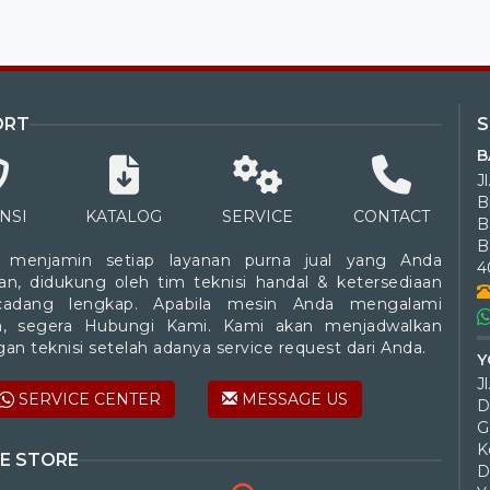
ORT
B
J
B
NSI
KATALOG
SERVICE
CONTACT
B
 menjamin setiap layanan purna jual yang Anda
4
an, didukung oleh tim teknisi handal & ketersediaan
cadang lengkap. Apabila mesin Anda mengalami
a, segera Hubungi Kami. Kami akan menjadwalkan
an teknisi setelah adanya service request dari Anda.
Y
SERVICE CENTER
MESSAGE US
D
G
K
E STORE
D