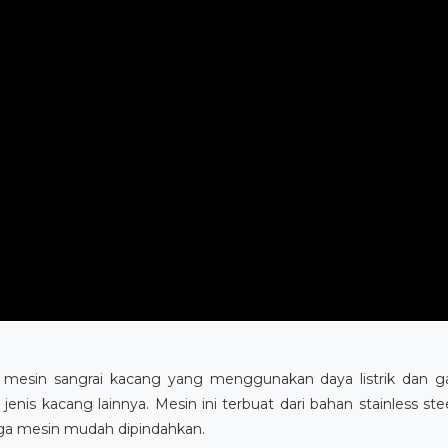
esin sangrai kacang yang menggunakan daya listrik dan gas
 jenis kacang lainnya. Mesin ini terbuat dari bahan stainless st
ga mesin mudah dipindahkan.