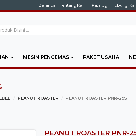
Beranda
Tentang Kami
Katalog
Hubungi Ka
NAN
MESIN PENGEMAS
PAKET USAHA
N
S
E,DLL
PEANUT ROASTER
PEANUT ROASTER PNR-25S
PEANUT ROASTER PNR-2