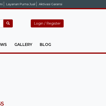
mi
Layanan Purna Jual
Aktivasi Garansi
Login / Register
EWS
GALLERY
BLOG
5S