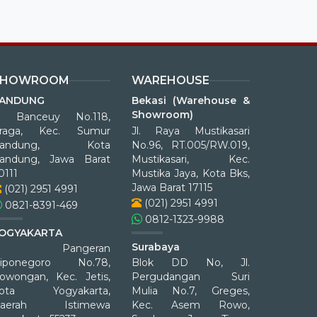
SHOWROOM
WAREHOUSE
ANDUNG
Bekasi (Warehouse &
Showroom)
l. Banceuy No.118,
raga, Kec. Sumur
Jl. Raya Mustikasari
Bandung, Kota
No.96, RT.005/RW.019,
andung, Jawa Barat
Mustikasari, Kec.
0111
Mustika Jaya, Kota Bks,
Jawa Barat 17115
(021) 2951 4991
(021) 2951 4991
0821-8391-469
0812-1323-9988
OGYAKARTA
Surabaya
Jl. Pangeran
iponegoro No.78,
Blok DD No, Jl.
owongan, Kec. Jetis,
Pergudangan Suri
ota Yogyakarta,
Mulia No.7, Greges,
aerah Istimewa
Kec. Asem Rowo,