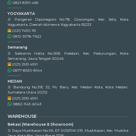
0821-8391-469
YOGYAKARTA
Jl. Pangeran Diponegoro No.78, Gowongan, Kec. Jetis, Kota
Yogyakarta, Daerah Istimewa Yogyakarta 55233
(021) 7430 119
0812-3978-7622
Semarang
Jl. Soekarno Hatta No.59B, Palebon, Kec. Pedurungan, Kota
Semarang, Jawa Tengah 50246
(021) 2951 4991
0877-8530-8144
MEDAN
Jl. Bandung No.31E 32, Ps. Baru, Kec. Medan Kota, Kota Medan,
Sumatera Utara 20212
(021) 2951 4991
0882-1143-6043
WAREHOUSE
Bekasi (Warehouse & Showroom)
Jl. Raya Mustikasari No.96, RT.005/RW.019, Mustikasari, Kec. Mustika
Jaya, Kota Bks, Jawa Barat 17115