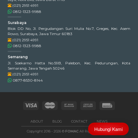
(021) 2951 4991
0812-1323-9988
Surabaya
Blok DD No, Jl. Pergudangan Suri Mulia No.7, Greges, Kec. Asem
Rowo, Surabaya, Jawa Timur 60183
(021) 2951 4991
0812-1323-9988
Semarang
Jl. Soekarno Hatta No.59B, Palebon, Kec. Pedurungan, Kota
Semarang, Jawa Tengah 50246
(021) 2951 4991
0877-8530-8144
ABOUT
BLOG
CONTACT
NEWS
Hubungi Kami
Copyright 2016 - 2026 ©
FOMAC
All Rights Reserved