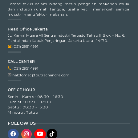
Fomac fokus dalam bidang mesin pengolah makanan mulai
dari industri rumah tangga, usaha kecil, menengah sampai
industri manufaktur makanan.
Head Office Jakarta
JL. Kamal Muara VII Sentra Industri Terpadu Tahap III Blok H No. 6,
Pantai Indah Kapuk Penjaringan, Jakarta Utara - 14470.
(021) 2951 4991
CALL CENTER
(021) 2951 4991
halofomac@putrachandra.com
OFFICE HOUR
Senin - Kamis : 08:30 – 16:30
Jum'at : 08:30 - 17:00
Sabtu : 08:30 - 13:30
Minggu : Tutup
FOLLOW US