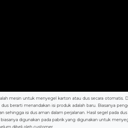
 adalah mesin untuk menyegel karton atau dus secara otomatis
a dus berarti menandakan isi produk adalah baru. Biasanya pen
ikan sehingga isi dus aman dalam perjalanan. Hasil segel pada d
er biasanya digunakan pada pabrik yang digunakan untuk meny
lum dibeli oleh customer