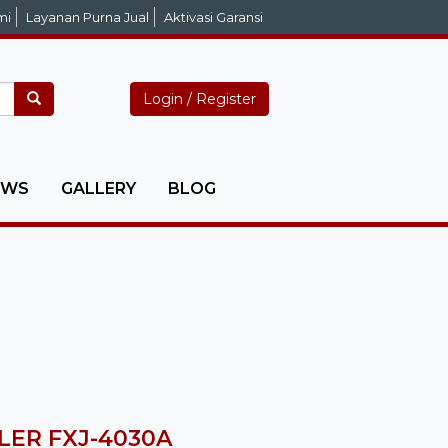
mi
Layanan Purna Jual
Aktivasi Garansi
Login / Register
EWS
GALLERY
BLOG
LER FXJ-4030A