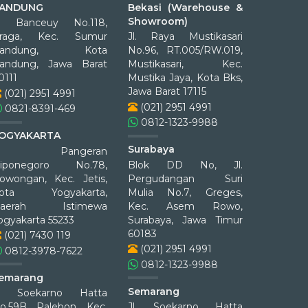
ANDUNG
Bekasi (Warehouse &
Showroom)
l. Banceuy No.118,
raga, Kec. Sumur
Jl. Raya Mustikasari
Bandung, Kota
No.96, RT.005/RW.019,
andung, Jawa Barat
Mustikasari, Kec.
0111
Mustika Jaya, Kota Bks,
Jawa Barat 17115
(021) 2951 4991
(021) 2951 4991
0821-8391-469
0812-1323-9988
OGYAKARTA
Surabaya
Jl. Pangeran
iponegoro No.78,
Blok DD No, Jl.
owongan, Kec. Jetis,
Pergudangan Suri
ota Yogyakarta,
Mulia No.7, Greges,
aerah Istimewa
Kec. Asem Rowo,
ogyakarta 55233
Surabaya, Jawa Timur
60183
(021) 7430 119
(021) 2951 4991
0812-3978-7622
0812-1323-9988
emarang
Semarang
l. Soekarno Hatta
o.59B, Palebon, Kec.
Jl. Soekarno Hatta