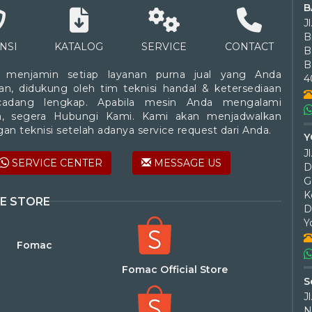
B
J
B
NSI
KATALOG
SERVICE
CONTACT
B
 menjamin setiap layanan purna jual yang Anda
4
an, didukung oleh tim teknisi handal & ketersediaan
cadang lengkap. Apabila mesin Anda mengalami
a, segera Hubungi Kami. Kami akan menjadwalkan
an teknisi setelah adanya service request dari Anda.
Y
SERVICE CENTER
MESSAGE US
D
G
K
E STORE
D
Y
Fomac
Fomac Official Store
S
J
N