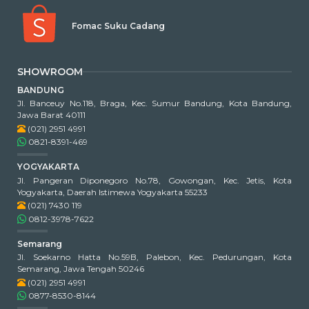
Fomac Suku Cadang
SHOWROOM
BANDUNG
Jl. Banceuy No.118, Braga, Kec. Sumur Bandung, Kota Bandung,
Jawa Barat 40111
(021) 2951 4991
0821-8391-469
YOGYAKARTA
Jl. Pangeran Diponegoro No.78, Gowongan, Kec. Jetis, Kota
Yogyakarta, Daerah Istimewa Yogyakarta 55233
(021) 7430 119
0812-3978-7622
Semarang
Jl. Soekarno Hatta No.59B, Palebon, Kec. Pedurungan, Kota
Semarang, Jawa Tengah 50246
(021) 2951 4991
0877-8530-8144