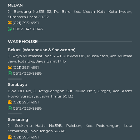
MEDAN
Jl. Bandung No.31E 32, Ps. Baru, Kec. Medan Kota, Kota Medan,
Sumatera Utara 20212
(021) 2951 4991
0882-1143-6043
WAREHOUSE
Bekasi (Warehouse & Showroom)
Jl. Raya Mustikasari No.96, RT.005/RW.019, Mustikasari, Kec. Mustika
Jaya, Kota Bks, Jawa Barat 17115
(021) 2951 4991
0812-1323-9988
Surabaya
Blok DD No, Jl. Pergudangan Suri Mulia No.7, Greges, Kec. Asem
Rowo, Surabaya, Jawa Timur 60183
(021) 2951 4991
0812-1323-9988
Semarang
Jl. Soekarno Hatta No.59B, Palebon, Kec. Pedurungan, Kota
Semarang, Jawa Tengah 50246
(021) 2951 4991