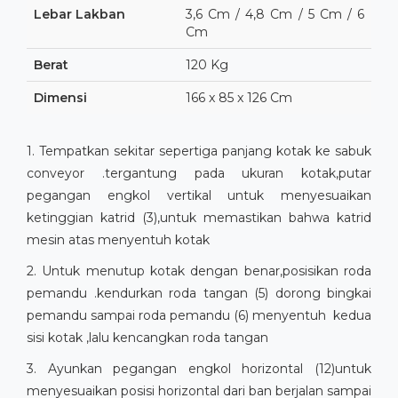
Lebar Lakban
3,6 Cm / 4,8 Cm / 5 Cm / 6
Cm
Berat
120 Kg
Dimensi
166 x 85 x 126 Cm
1. Tempatkan sekitar sepertiga panjang kotak ke sabuk
conveyor .tergantung pada ukuran kotak,putar
pegangan engkol vertikal untuk menyesuaikan
ketinggian katrid (3),untuk memastikan bahwa katrid
mesin atas menyentuh kotak
2. Untuk menutup kotak dengan benar,posisikan roda
pemandu .kendurkan roda tangan (5) dorong bingkai
pemandu sampai roda pemandu (6) menyentuh kedua
sisi kotak ,lalu kencangkan roda tangan
3. Ayunkan pegangan engkol horizontal (12)untuk
menyesuaikan posisi horizontal dari ban berjalan sampai