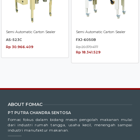
Semi Automatic Carton Sealer
Semi Automatic Carton Sealer
AS-523C
FXJ-6050B
Rp 30.966.409
Rp 20.379.477
Rp 18.341.529
ABOUT FOMAC
PT PUTRA CHANDRA SENTOSA
Fomac fokus dalam bidang mesin pengolah makanan mulai
dari industri rumah tangga, usaha kecil, menengah sampai
industri manufaktur makanan.