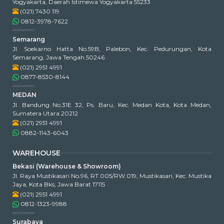
Yogyakarta, Daerah Istimewa Yogyakarta 55233
(021) 7430 119
0812-3978-7622
Semarang
Jl. Soekarno Hatta No.59B, Palebon, Kec. Pedurungan, Kota
Semarang, Jawa Tengah 50246
(021) 2951 4991
0877-8530-8144
MEDAN
Jl. Bandung No.31E 32, Ps. Baru, Kec. Medan Kota, Kota Medan,
Sumatera Utara 20212
(021) 2951 4991
0882-1143-6043
WAREHOUSE
Bekasi (Warehouse & Showroom)
Jl. Raya Mustikasari No.96, RT.005/RW.019, Mustikasari, Kec. Mustika
Jaya, Kota Bks, Jawa Barat 17115
(021) 2951 4991
0812-1323-9988
Surabaya