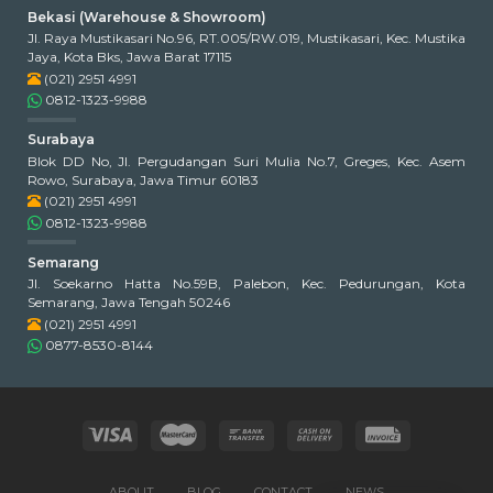
Bekasi (Warehouse & Showroom)
Jl. Raya Mustikasari No.96, RT.005/RW.019, Mustikasari, Kec. Mustika
Jaya, Kota Bks, Jawa Barat 17115
(021) 2951 4991
0812-1323-9988
Surabaya
Blok DD No, Jl. Pergudangan Suri Mulia No.7, Greges, Kec. Asem
Rowo, Surabaya, Jawa Timur 60183
(021) 2951 4991
0812-1323-9988
Semarang
Jl. Soekarno Hatta No.59B, Palebon, Kec. Pedurungan, Kota
Semarang, Jawa Tengah 50246
(021) 2951 4991
0877-8530-8144
ABOUT
BLOG
CONTACT
NEWS