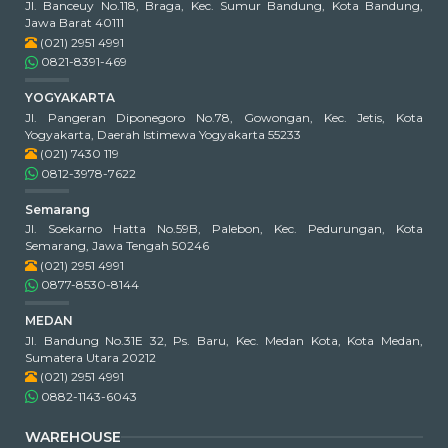
Jl. Banceuy No.118, Braga, Kec. Sumur Bandung, Kota Bandung,
Jawa Barat 40111
(021) 2951 4991
0821-8391-469
YOGYAKARTA
Jl. Pangeran Diponegoro No.78, Gowongan, Kec. Jetis, Kota
Yogyakarta, Daerah Istimewa Yogyakarta 55233
(021) 7430 119
0812-3978-7622
Semarang
Jl. Soekarno Hatta No.59B, Palebon, Kec. Pedurungan, Kota
Semarang, Jawa Tengah 50246
(021) 2951 4991
0877-8530-8144
MEDAN
Jl. Bandung No.31E 32, Ps. Baru, Kec. Medan Kota, Kota Medan,
Sumatera Utara 20212
(021) 2951 4991
0882-1143-6043
WAREHOUSE