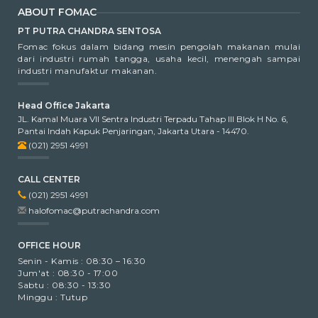
ABOUT FOMAC
PT PUTRA CHANDRA SENTOSA
Fomac fokus dalam bidang mesin pengolah makanan mulai
dari industri rumah tangga, usaha kecil, menengah sampai
industri manufaktur makanan.
Head Office Jakarta
JL. Kamal Muara VII Sentra Industri Terpadu Tahap III Blok H No. 6,
Pantai Indah Kapuk Penjaringan, Jakarta Utara - 14470.
(021) 2951 4991
CALL CENTER
(021) 2951 4991
halofomac@putrachandra.com
OFFICE HOUR
Senin - Kamis : 08:30 – 16:30
Jum'at : 08:30 - 17:00
Sabtu : 08:30 - 13:30
Minggu : Tutup