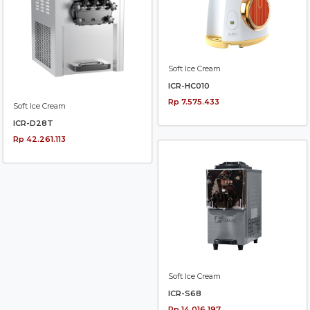
Soft Ice Cream
ICR-HC010
Rp 7.575.433
Soft Ice Cream
ICR-D28T
Rp 42.261.113
Soft Ice Cream
ICR-S68
Rp 14.016.197