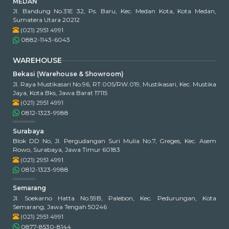
MEDAN
Jl. Bandung No.31E 32, Ps. Baru, Kec. Medan Kota, Kota Medan,
Sumatera Utara 20212
(021) 2951 4991
0882-1143-6043
WAREHOUSE
Bekasi (Warehouse & Showroom)
Jl. Raya Mustikasari No.96, RT.005/RW.019, Mustikasari, Kec. Mustika
Jaya, Kota Bks, Jawa Barat 17115
(021) 2951 4991
0812-1323-9988
Surabaya
Blok DD No, Jl. Pergudangan Suri Mulia No.7, Greges, Kec. Asem
Rowo, Surabaya, Jawa Timur 60183
(021) 2951 4991
0812-1323-9988
Semarang
Jl. Soekarno Hatta No.59B, Palebon, Kec. Pedurungan, Kota
Semarang, Jawa Tengah 50246
(021) 2951 4991
0877-8530-8144