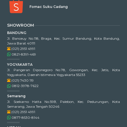
Fomac Suku Cadang
SHOWROOM
BANDUNG
Jl. Banceuy No.118, Braga, Kec. Sumur Bandung, Kota Bandung,
Jawa Barat 40111
(021) 2951 4991
0821-8391-469
YOGYAKARTA
Jl. Pangeran Diponegoro No.78, Gowongan, Kec. Jetis, Kota
Yogyakarta, Daerah Istimewa Yogyakarta 55233
(021) 7430 119
0812-3978-7622
Semarang
Jl. Soekarno Hatta No.59B, Palebon, Kec. Pedurungan, Kota
Semarang, Jawa Tengah 50246
(021) 2951 4991
0877-8530-8144