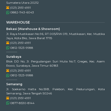
Sumatera Utara 20212
(021) 2951 4991
0882-1143-6043
WAREHOUSE
Bekasi (Warehouse & Showroom)
Jl. Raya Mustikasari No.96, RT.005/RW.019, Mustikasari, Kec. Mustika
Jaya, Kota Bks, Jawa Barat 17115
(021) 2951 4991
0812-1323-9988
Surabaya
Blok DD No, Jl. Pergudangan Suri Mulia No.7, Greges, Kec. Asem
Rowo, Surabaya, Jawa Timur 60183
(021) 2951 4991
0812-1323-9988
Semarang
Jl. Soekarno Hatta No.59B, Palebon, Kec. Pedurungan, Kota
Semarang, Jawa Tengah 50246
(021) 2951 4991
0877-8530-8144