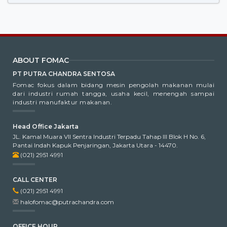
ABOUT FOMAC
PT PUTRA CHANDRA SENTOSA
Fomac fokus dalam bidang mesin pengolah makanan mulai
dari industri rumah tangga, usaha kecil, menengah sampai
industri manufaktur makanan.
Head Office Jakarta
JL. Kamal Muara VII Sentra Industri Terpadu Tahap III Blok H No. 6,
Pantai Indah Kapuk Penjaringan, Jakarta Utara - 14470.
(021) 2951 4991
CALL CENTER
(021) 2951 4991
halofomac@putrachandra.com
OFFICE HOUR