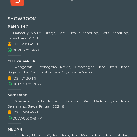
SHOWROOM
BANDUNG
Jl. Banceuy No.118, Braga, Kec. Sumur Bandung, Kota Bandung,
Jawa Barat 40111
(021) 2951 4991
0821-8391-469
YOGYAKARTA
Jl. Pangeran Diponegoro No.78, Gowongan, Kec. Jetis, Kota
Yogyakarta, Daerah Istimewa Yogyakarta 55233
(021) 7430 119
0812-3978-7622
Semarang
Jl. Soekarno Hatta No.59B, Palebon, Kec. Pedurungan, Kota
Semarang, Jawa Tengah 50246
(021) 2951 4991
0877-8530-8144
MEDAN
Jl. Bandung No.31E 32, Ps. Baru, Kec. Medan Kota, Kota Medan,