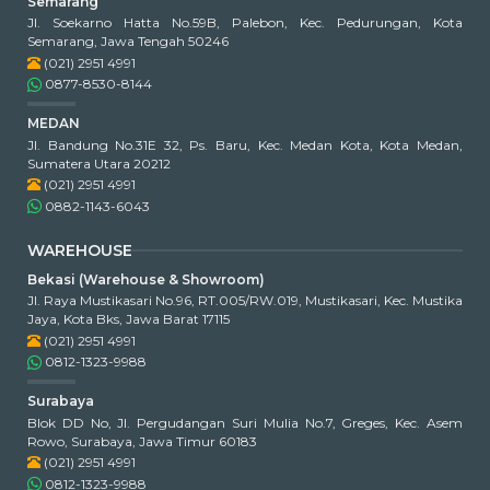
Semarang
Jl. Soekarno Hatta No.59B, Palebon, Kec. Pedurungan, Kota
Semarang, Jawa Tengah 50246
(021) 2951 4991
0877-8530-8144
MEDAN
Jl. Bandung No.31E 32, Ps. Baru, Kec. Medan Kota, Kota Medan,
Sumatera Utara 20212
(021) 2951 4991
0882-1143-6043
WAREHOUSE
Bekasi (Warehouse & Showroom)
Jl. Raya Mustikasari No.96, RT.005/RW.019, Mustikasari, Kec. Mustika
Jaya, Kota Bks, Jawa Barat 17115
(021) 2951 4991
0812-1323-9988
Surabaya
Blok DD No, Jl. Pergudangan Suri Mulia No.7, Greges, Kec. Asem
Rowo, Surabaya, Jawa Timur 60183
(021) 2951 4991
0812-1323-9988