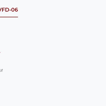
VFD-06
e
if