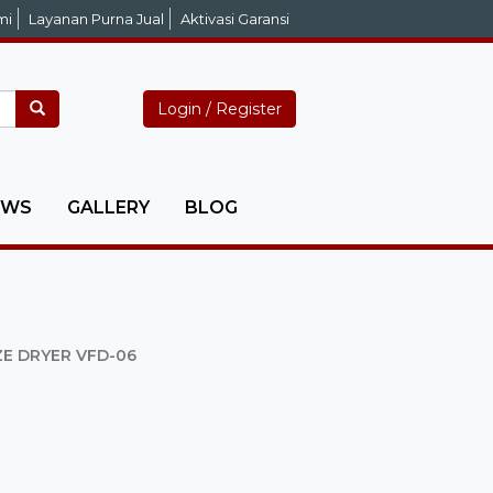
mi
Layanan Purna Jual
Aktivasi Garansi
Login / Register
EWS
GALLERY
BLOG
E DRYER VFD-06