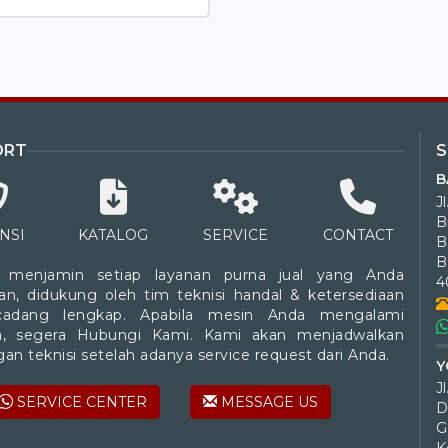
ORT
B
J
B
NSI
KATALOG
SERVICE
CONTACT
B
 menjamin setiap layanan purna jual yang Anda
4
an, didukung oleh tim teknisi handal & ketersediaan
cadang lengkap. Apabila mesin Anda mengalami
a, segera Hubungi Kami. Kami akan menjadwalkan
an teknisi setelah adanya service request dari Anda.
Y
SERVICE CENTER
MESSAGE US
D
G