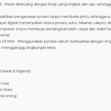
 : Mesin dirancang dengan body yang ringkas dan rapi, sehing
udahkan pengawasan proses tanpa membuka pintu, sehingga suh
ayar digital menampilkan status proses, suhu, tekanan vakum, 
Kompresor impor membuat pendinginan lebih cepat dan stabil 
timal.
il Mist : Menggunakan pompa vakum berkualitas dengan tingk
ak mengganggu lingkungan kerja.
i karat & higienis)
 mist
an Start
mat energi