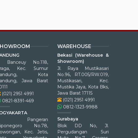
SHOWROOM
WAREHOUSE
ANDUNG
Bekasi (Warehouse &
Showroom)
l. Banceuy No.118,
raga, Kec. Sumur
Jl. Raya Mustikasari
Bandung, Kota
No.96, RT.005/RW.019,
andung, Jawa Barat
Mustikasari, Kec.
0111
Mustika Jaya, Kota Bks,
Jawa Barat 17115
(021) 2951 4991
(021) 2951 4991
0821-8391-469
0812-1323-9988
OGYAKARTA
Surabaya
Jl. Pangeran
iponegoro No.78,
Blok DD No, Jl.
owongan, Kec. Jetis,
Pergudangan Suri