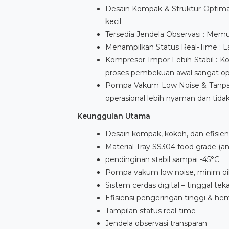
Desain Kompak & Struktur Optimal
kecil
Tersedia Jendela Observasi : Mem
Menampilkan Status Real-Time : L
Kompresor Impor Lebih Stabil : 
proses pembekuan awal sangat op
Pompa Vakum Low Noise & Tanpa O
operasional lebih nyaman dan tid
Keunggulan Utama
Desain kompak, kokoh, dan efisien
Material Tray SS304 food grade (ant
pendinginan stabil sampai -45°C
Pompa vakum low noise, minim oil
Sistem cerdas digital – tinggal tek
Efisiensi pengeringan tinggi & he
Tampilan status real-time
Jendela observasi transparan