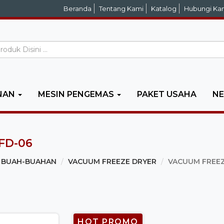
Beranda
Tentang Kami
Katalog
Hubungi Ka
NAN
MESIN PENGEMAS
PAKET USAHA
N
FD-06
N BUAH-BUAHAN
VACUUM FREEZE DRYER
VACUUM FREEZ
HOT PROMO