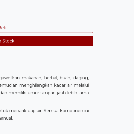
eli
a Stock
awetkan makanan, herbal, buah, daging,
emudian menghilangkan kadar air melalui
, dan memiliki umur simpan jauh lebih lama
tuk menarik uap air. Semua komponen ini
anual.