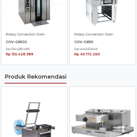
Rotary Convection Oven
Rotary Convection Oven
COV-GXR32
COV-GXR5
Rp 194.285.486
Rp 44.635.845
Rp 155.428.389
Rp 40.172.260
Produk Rekomendasi