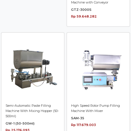
Machine with Conveyor
GTZ-3000S
Rp 59.648.282
Semi-Automatic Paste Filling
High Speed Rotor Pump Filling
Machine With Mixing Hopper (50-
Machine With Mixer
500ml)
SAM-35
GW-1 (50-500ml)
Rp 117.679.003
Rp 25.176.093