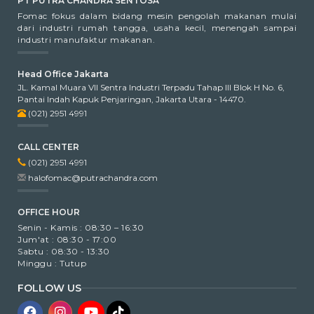
PT PUTRA CHANDRA SENTOSA
Fomac fokus dalam bidang mesin pengolah makanan mulai
dari industri rumah tangga, usaha kecil, menengah sampai
industri manufaktur makanan.
Head Office Jakarta
JL. Kamal Muara VII Sentra Industri Terpadu Tahap III Blok H No. 6,
Pantai Indah Kapuk Penjaringan, Jakarta Utara - 14470.
(021) 2951 4991
CALL CENTER
(021) 2951 4991
halofomac@putrachandra.com
OFFICE HOUR
Senin - Kamis : 08:30 – 16:30
Jum'at : 08:30 - 17:00
Sabtu : 08:30 - 13:30
Minggu : Tutup
FOLLOW US