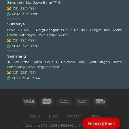
Jaya, Kota Bks, Jawa Barat 17115
(021) 2951 4991
0812-1323-9988
Surabaya
Blok DD No, Jl. Pergudangan Suri Mulia No.7, Greges, Kec. Asem
Rowo, Surabaya, Jawa Timur 60183
(021) 2951 4991
0812-1323-9988
Semarang
Jl. Soekarno Hatta No.59B, Palebon, Kec. Pedurungan, Kota
Semarang, Jawa Tengah 50246
(021) 2951 4991
0877-8530-8144
ABOUT
BLOG
CONTACT
NEWS
Hubungi Kami
Copyright 2016 - 2026 ©
FOMAC
All Rights Reserved