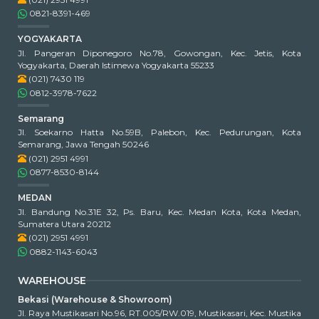
0821-8391-469
YOGYAKARTA
Jl. Pangeran Diponegoro No.78, Gowongan, Kec. Jetis, Kota
Yogyakarta, Daerah Istimewa Yogyakarta 55233
(021) 7430 119
0812-3978-7622
Semarang
Jl. Soekarno Hatta No.59B, Palebon, Kec. Pedurungan, Kota
Semarang, Jawa Tengah 50246
(021) 2951 4991
0877-8530-8144
MEDAN
Jl. Bandung No.31E 32, Ps. Baru, Kec. Medan Kota, Kota Medan,
Sumatera Utara 20212
(021) 2951 4991
0882-1143-6043
WAREHOUSE
Bekasi (Warehouse & Showroom)
Jl. Raya Mustikasari No.96, RT.005/RW.019, Mustikasari, Kec. Mustika