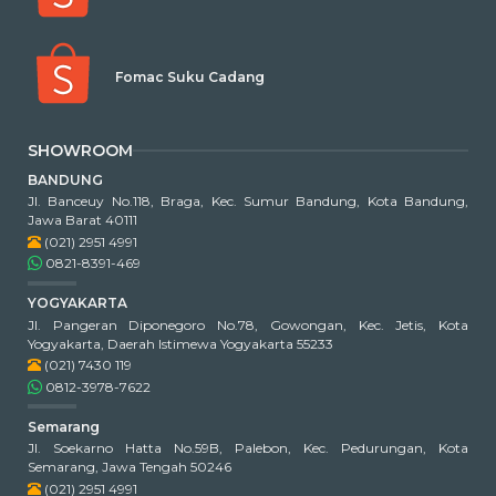
Fomac Suku Cadang
SHOWROOM
BANDUNG
Jl. Banceuy No.118, Braga, Kec. Sumur Bandung, Kota Bandung,
Jawa Barat 40111
(021) 2951 4991
0821-8391-469
YOGYAKARTA
Jl. Pangeran Diponegoro No.78, Gowongan, Kec. Jetis, Kota
Yogyakarta, Daerah Istimewa Yogyakarta 55233
(021) 7430 119
0812-3978-7622
Semarang
Jl. Soekarno Hatta No.59B, Palebon, Kec. Pedurungan, Kota
Semarang, Jawa Tengah 50246
(021) 2951 4991