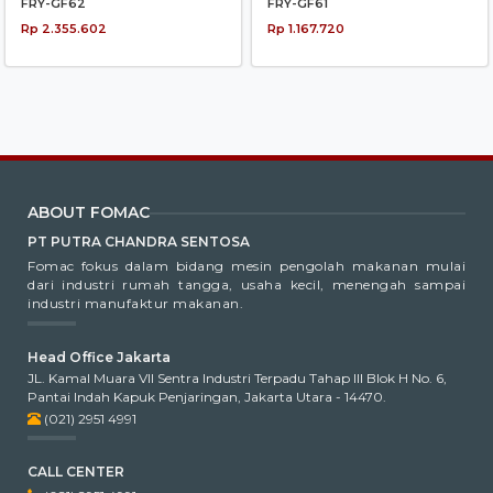
FRY-GF62
FRY-GF61
Rp 2.355.602
Rp 1.167.720
ABOUT FOMAC
PT PUTRA CHANDRA SENTOSA
Fomac fokus dalam bidang mesin pengolah makanan mulai
dari industri rumah tangga, usaha kecil, menengah sampai
industri manufaktur makanan.
Head Office Jakarta
JL. Kamal Muara VII Sentra Industri Terpadu Tahap III Blok H No. 6,
Pantai Indah Kapuk Penjaringan, Jakarta Utara - 14470.
(021) 2951 4991
CALL CENTER