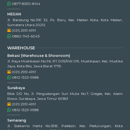
0877-8530-8144
MEDAN
Jl. Bandung No.31E 32, Ps. Baru, Kec. Medan Kota, Kota Medan,
Sumatera Utara 20212
(021) 2951 4991
0882-1143-6043
WAREHOUSE
Bekasi (Warehouse & Showroom)
Jl. Raya Mustikasari No.96, RT.005/RW.019, Mustikasari, Kec. Mustika
Jaya, Kota Bks, Jawa Barat 17115
(021) 2951 4991
0812-1323-9988
Surabaya
Blok DD No, Jl. Pergudangan Suri Mulia No.7, Greges, Kec. Asem
Rowo, Surabaya, Jawa Timur 60183
(021) 2951 4991
0812-1323-9988
Semarang
Jl. Soekarno Hatta No.59B, Palebon, Kec. Pedurungan, Kota