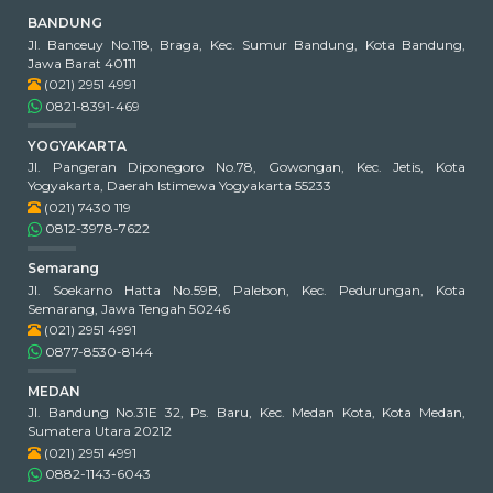
BANDUNG
Jl. Banceuy No.118, Braga, Kec. Sumur Bandung, Kota Bandung,
Jawa Barat 40111
(021) 2951 4991
0821-8391-469
YOGYAKARTA
Jl. Pangeran Diponegoro No.78, Gowongan, Kec. Jetis, Kota
Yogyakarta, Daerah Istimewa Yogyakarta 55233
(021) 7430 119
0812-3978-7622
Semarang
Jl. Soekarno Hatta No.59B, Palebon, Kec. Pedurungan, Kota
Semarang, Jawa Tengah 50246
(021) 2951 4991
0877-8530-8144
MEDAN
Jl. Bandung No.31E 32, Ps. Baru, Kec. Medan Kota, Kota Medan,
Sumatera Utara 20212
(021) 2951 4991
0882-1143-6043