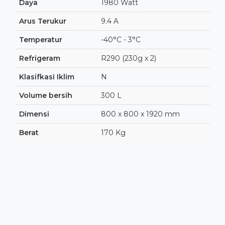
Daya
1980 Watt
Arus Terukur
9.4 A
Temperatur
-40°C - 3°C
Refrigeram
R290 (230g x 2)
Klasifkasi Iklim
N
Volume bersih
300 L
Dimensi
800 x 800 x 1920 mm
Berat
170 Kg