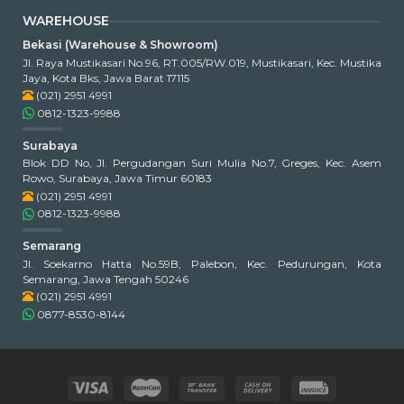
WAREHOUSE
Bekasi (Warehouse & Showroom)
Jl. Raya Mustikasari No.96, RT.005/RW.019, Mustikasari, Kec. Mustika
Jaya, Kota Bks, Jawa Barat 17115
(021) 2951 4991
0812-1323-9988
Surabaya
Blok DD No, Jl. Pergudangan Suri Mulia No.7, Greges, Kec. Asem
Rowo, Surabaya, Jawa Timur 60183
(021) 2951 4991
0812-1323-9988
Semarang
Jl. Soekarno Hatta No.59B, Palebon, Kec. Pedurungan, Kota
Semarang, Jawa Tengah 50246
(021) 2951 4991
0877-8530-8144