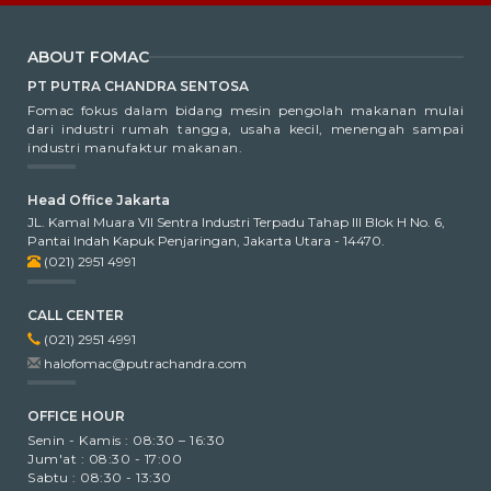
ABOUT FOMAC
PT PUTRA CHANDRA SENTOSA
Fomac fokus dalam bidang mesin pengolah makanan mulai
dari industri rumah tangga, usaha kecil, menengah sampai
industri manufaktur makanan.
Head Office Jakarta
JL. Kamal Muara VII Sentra Industri Terpadu Tahap III Blok H No. 6,
Pantai Indah Kapuk Penjaringan, Jakarta Utara - 14470.
(021) 2951 4991
CALL CENTER
(021) 2951 4991
halofomac@putrachandra.com
OFFICE HOUR
Senin - Kamis : 08:30 – 16:30
Jum'at : 08:30 - 17:00
Sabtu : 08:30 - 13:30